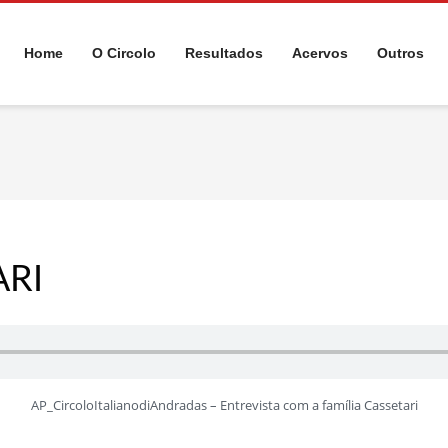
Home
O Circolo
Resultados
Acervos
Outros
ARI
AP_CircoloItalianodiAndradas – Entrevista com a família Cassetari